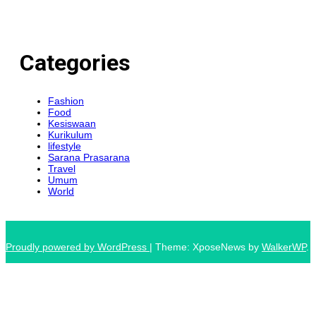
Categories
Fashion
Food
Kesiswaan
Kurikulum
lifestyle
Sarana Prasarana
Travel
Umum
World
Proudly powered by WordPress
|
Theme: XposeNews by
WalkerWP
.