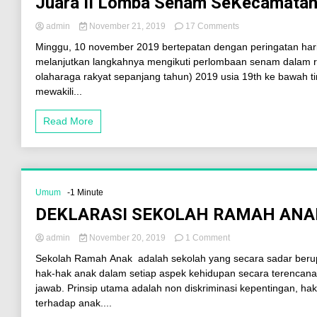
Juara II Lomba Senam SeKecamatan
admin
November 21, 2019
17 Comments
Minggu, 10 november 2019 bertepatan dengan peringatan har
melanjutkan langkahnya mengikuti perlombaan senam dalam r
olaharaga rakyat sepanjang tahun) 2019 usia 19th ke bawah t
mewakili...
Read More
Umum
-1 Minute
DEKLARASI SEKOLAH RAMAH ANA
admin
November 20, 2019
1 Comment
Sekolah Ramah Anak adalah sekolah yang secara sadar ber
hak-hak anak dalam setiap aspek kehidupan secara terencan
jawab. Prinsip utama adalah non diskriminasi kepentingan, ha
terhadap anak....