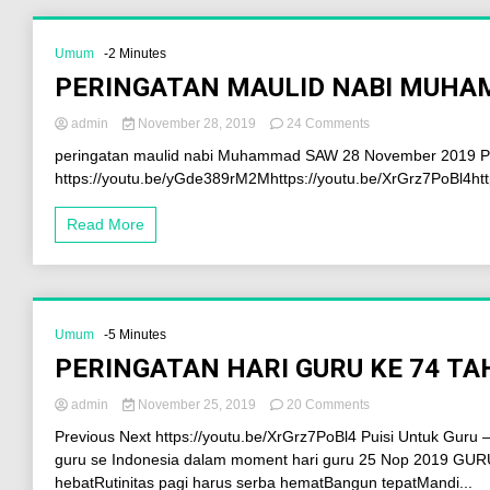
Umum
-2 Minutes
PERINGATAN MAULID NABI MUH
admin
November 28, 2019
24 Comments
peringatan maulid nabi Muhammad SAW 28 November 2019 Pr
https://youtu.be/yGde389rM2Mhttps://youtu.be/XrGrz7PoBl4ht
Read More
Umum
-5 Minutes
PERINGATAN HARI GURU KE 74 TA
admin
November 25, 2019
20 Comments
Previous Next https://youtu.be/XrGrz7PoBl4 Puisi Untuk Guru 
guru se Indonesia dalam moment hari guru 25 Nop 2019 GU
hebatRutinitas pagi harus serba hematBangun tepatMandi...