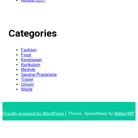
August 2017
Categories
Fashion
Food
Kesiswaan
Kurikulum
lifestyle
Sarana Prasarana
Travel
Umum
World
Proudly powered by WordPress
|
Theme: XposeNews by
WalkerWP
.