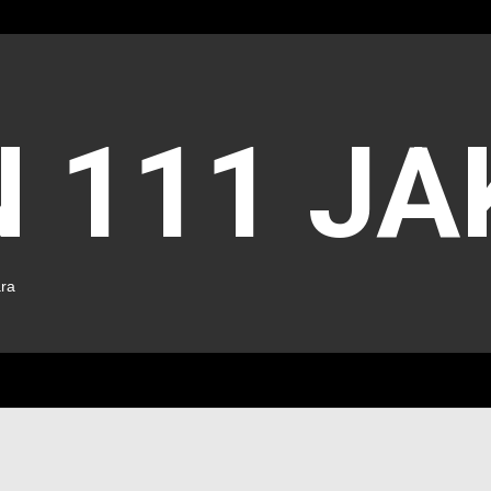
 111 J
ara